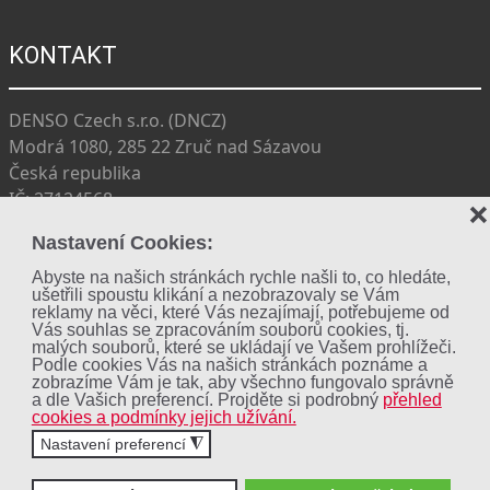
KONTAKT
DENSO Czech s.r.o. (DNCZ)
Modrá 1080, 285 22 Zruč nad Sázavou
Česká republika
IČ: 27124568
❌
DIČ: CZ27124568
Nastavení Cookies:
+420 327 533 727
dncz_info@eu.denso.com
Abyste na našich stránkách rychle našli to, co hledáte,
ušetřili spoustu klikání a nezobrazovaly se Vám
Facebook
reklamy na věci, které Vás nezajímají, potřebujeme od
Vás souhlas se zpracováním souborů cookies, tj.
malých souborů, které se ukládají ve Vašem prohlížeči.
Podle cookies Vás na našich stránkách poznáme a
Cookies
zobrazíme Vám je tak, aby všechno fungovalo správně
a dle Vašich preferencí. Projděte si podrobný
přehled
Soukromé prohlášení o vyloučení odpovědnosti DENSO
cookies a podmínky jejich užívání.
Nastavení preferencí
◮