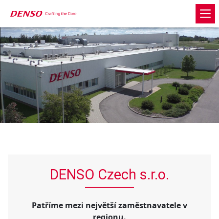
DENSO Czech s.r.o.
Patříme mezi největší zaměstnavatele v
regionu.