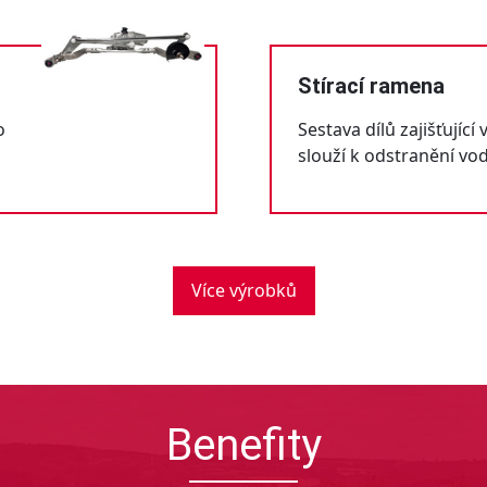
Stírací ramena
o
Sestava dílů zajišťující
slouží k odstranění vod
Více výrobků
Benefity