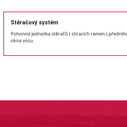
Stěračový systém
Pohonná jednotka stěračů ( stíracích ramen ) předníh
okna vozu.