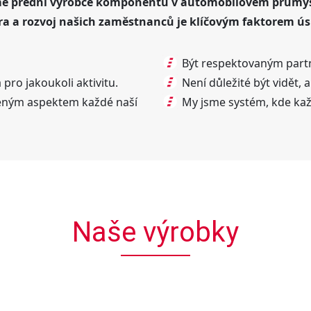
me přední výrobce komponentů v automobilovém průmys
a a rozvoj našich zaměstnanců je klíčovým faktorem ú
Být respektovaným par
pro jakoukoli aktivitu.
Není důležité být vidět, 
zeným aspektem každé naší
My jsme systém, kde každ
Naše výrobky