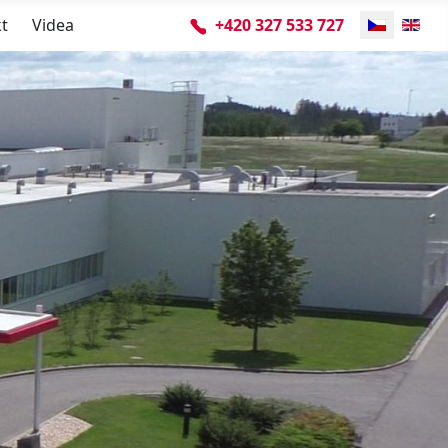
Zvolte jazyk
t
Videa
+420 327 533 727