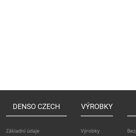
DENSO CZECH
VÝROBKY
Základní údaje
Výrobky
Bez