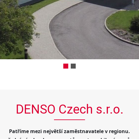
DENSO Czech s.r.o.
Patříme mezi největší zaměstnavatele v regionu.