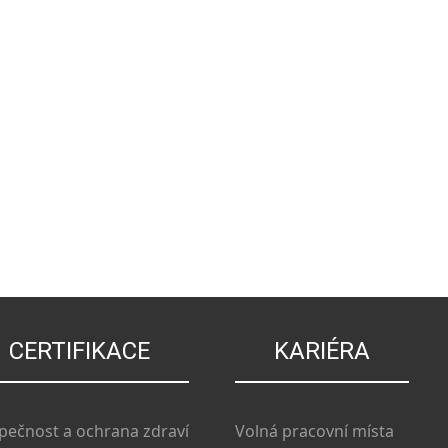
CERTIFIKACE
KARIÉRA
pečnost a ochrana zdraví
Volná pracovní místa