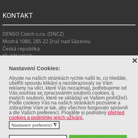
KONTAKT
DENSO Czech s.r.o. (DNCZ)
Modrá 1080, 285 22 Zruč nad Sázavou
Česká republika
IČ: 27124568
❌
DIČ: CZ27124568
Nastavení Cookies:
+420 327 533 727
dncz_info@eu.denso.com
Abyste na našich stránkách rychle našli to, co hledáte,
ušetřili spoustu klikání a nezobrazovaly se Vám
Facebook
reklamy na věci, které Vás nezajímají, potřebujeme od
Vás souhlas se zpracováním souborů cookies, tj.
malých souborů, které se ukládají ve Vašem prohlížeči.
Podle cookies Vás na našich stránkách poznáme a
Cookies
zobrazíme Vám je tak, aby všechno fungovalo správně
a dle Vašich preferencí. Projděte si podrobný
přehled
Soukromé prohlášení o vyloučení odpovědnosti DENSO
cookies a podmínky jejich užívání.
Nastavení preferencí
◮