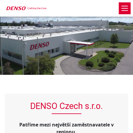
DENSO Czech s.r.o.
Patříme mezi největší zaměstnavatele v
regionu.